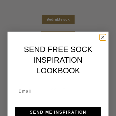
Bedrukte sok
Verweven sok
SEND FREE SOCK
We hebben al 7.863 tevreden klanten geholpen met custom sokken.
INSPIRATION
LOOKBOOK
scroll down
↓
SEND ME INSPIRATION